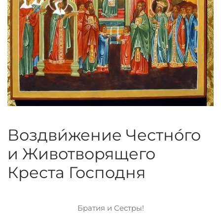
Воздви́жение Честно́го
и Животворящего
Креста Господня
Братия и Сестры!