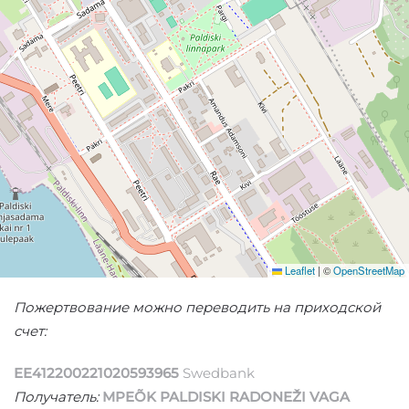
Leaflet
|
©
OpenStreetMap
Пожертвование можно переводить на приходской
счет:
EE412200221020593965
Swedbank
Получатель:
MPEÕK PALDISKI RADONEŽI VAGA