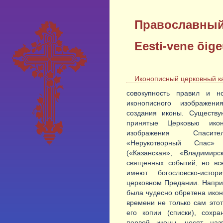
Православный
Eesti-vene õig
Иконописный церковный к
совокупность правил и н
иконописного изображен
создания иконы. Существу
принятые Церковью икон
изображения Спасите
«Нерукотворный Спас»
(«Казанская», «Владимир
священных событий, но вс
имеют богословско-истор
церковном Предании. Наприм
была чудесно обретена икон
времени не только сам этот
его копии (списки), сохр
первой иконы, носят наз