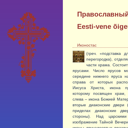
Православный
Eesti-vene õig
Иконостас
(греч. «подставка д
перегородка), отдел
части храма. Состои
ярусами. Число ярусов мо
середине нижнего яруса на
справа от которых распо
Иисуса Христа, икона пр
которому посвящен храм, 
слева – икона Божией Матер
вторые диаконские двери 
приделах диаконские дв
стороны). Над царским
изображение Тайной Вечери
иконы двунадесятых праздн